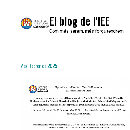
Skip
to
El blog de l'IEE
content
Com més serem, més força tendrem
Mes:
febrer de 2025