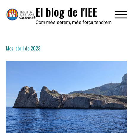
Skip
El blog de l'IEE
to
content
Com més serem, més força tendrem
Mes:
abril de 2023