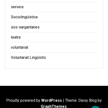
serveis
Sociolingüística
sos-sargantanes
teatre
voluntariat
Voluntariat Lingüístic
Proudly powered by
WordPress
|
Theme: Daisy Blog by
GraphThemes
.