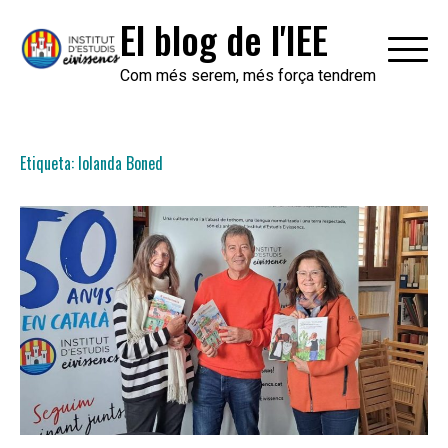
Skip
El blog de l'IEE
to
content
Com més serem, més força tendrem
Etiqueta:
Iolanda Boned