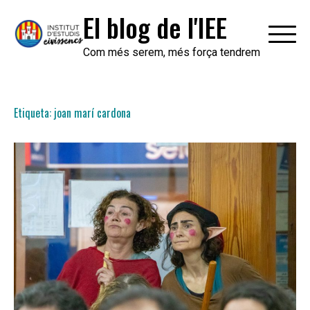
Skip
El blog de l'IEE
to
content
Com més serem, més força tendrem
Etiqueta:
joan marí cardona