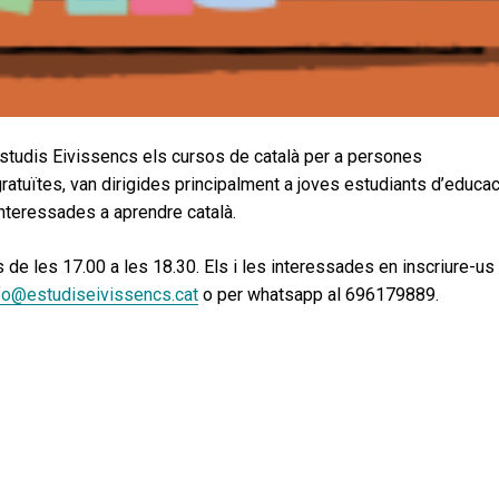
Estudis Eivissencs els cursos de català per a persones
tuïtes, van dirigides principalment a joves estudiants d’educac
nteressades a aprendre català.
 de les 17.00 a les 18.30. Els i les interessades en inscriure-us
fo@estudiseivissencs.cat
o per whatsapp al 696179889.