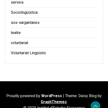
serveis
Sociolingüística
sos-sargantanes
teatre
voluntariat
Voluntariat Lingüístic
Proudly powered by
WordPress
|
Theme: Daisy Blog by
GraphThemes
.
@ 2025 Institut d'Estudis Eivissencs