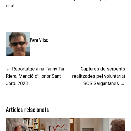
cita!
Pere Vilás
Navegació
Reportatge a na Fanny Tur
Captures de serpents
d'entrades
Riera, Menció d’Honor Sant
realitzades pel voluntariat
Jordi 2023
SOS Sargantanes
Articles relacionats