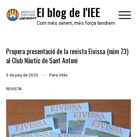
Skip
El blog de l'IEE
to
content
Com més serem, més força tendrem
Propera presentació de la revista Eivissa (núm 73)
al Club Nàutic de Sant Antoni
3 de juny de 2023
Pere Vilás
REVISTA