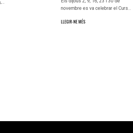
Els dijous 2, 9, 16, 23 i 30 de
a,…
novembre es va celebrar el Curs…
LLEGIR-NE MÉS