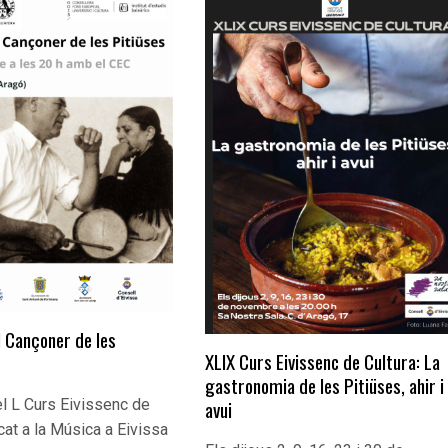
l Cançoner de les
XLIX Curs Eivissenc de Cultura: La
gastronomia de les Pitiüses, ahir i
avui
el L Curs Eivissenc de
cat a la Música a Eivissa