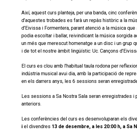
Així, aquest curs planteja, per una banda, cinc conferèn
d’aquestes trobades es farà un repàs històric a la mús
d’Eivissa i Formentera, parant atenció a la música que 
podia escoltar i ballar, reivindicant la música sorgida a
un més que merescut homenatge a un disc i un grup qu
i de tot el nostre àmbit lingüístic: Uc. Cançons d’Eivis
El curs es clou amb l’habitual taula rodona per reflexio
indústria musical avui dia, amb la participació de rep
en els darrers anys, les 6 sessions seran enregistrad
Les sessions a Sa Nostra Sala seran enregistrades i p
anteriors.
Les conferències del curs es desenvoluparan els div
i
el divendres
13 de desembre, a les 20:00 h, a Sa N