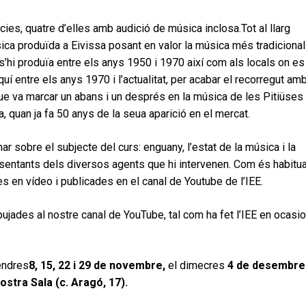
cies, quatre d’elles amb audició de música inclosa.Tot al llarg
ica produïda a Eivissa posant en valor la música més tradicional
s’hi produïa entre els anys 1950 i 1970 així com als locals on es
quí entre els anys 1970 i l’actualitat, per acabar el recorregut am
e va marcar un abans i un després en la música de les Pitiüses
sa, quan ja fa 50 anys de la seua aparició en el mercat.
nar sobre el subjecte del curs: enguany, l’estat de la música i la
resentants dels diversos agents que hi intervenen. Com és habitua
es en vídeo i publicades en el canal de Youtube de l’IEE.
ujades al nostre canal de YouTube, tal com ha fet l’IEE en ocasi
endres
8, 15, 22 i 29 de novembre,
el dimecres
4 de desembre
ostra Sala (c. Aragó, 17).