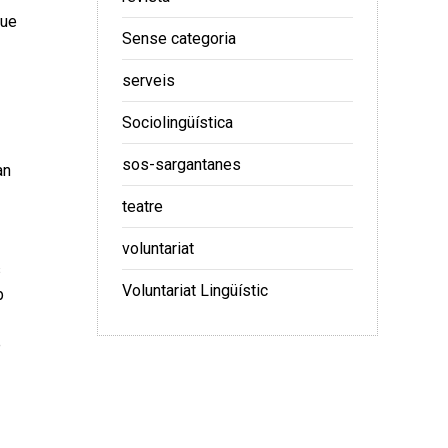
que
Sense categoria
serveis
Sociolingüística
sos-sargantanes
an
teatre
voluntariat
s
Voluntariat Lingüístic
b
e