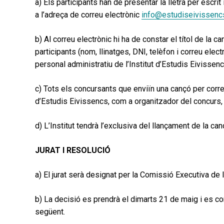
a) Els participants han de presentar la lletra per esc
a l’adreça de correu electrònic
info@estudiseivissencs
b) Al correu electrònic hi ha de constar el títol de la 
participants (nom, llinatges, DNI, telèfon i correu elec
personal administratiu de l’Institut d’Estudis Eivissen
c) Tots els concursants que enviïn una cançó per correu
d’Estudis Eivissencs, com a organitzador del concurs, i
d) L’Institut tendrà l’exclusiva del llançament de la ca
JURAT I RESOLUCIÓ
a) El jurat serà designat per la Comissió Executiva de l
b) La decisió es prendrà el dimarts 21 de maig i es com
següent.