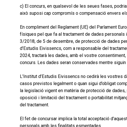
c) El concurs, en qualsevol de les seues fases, podri
això suposi cap compromís o compensació envers els a
En compliment del Reglament (UE) del Parlament Europe
físiques pel que fa al tractament de dades personals i 
3/2018, de 5 de desembre, de protecció de dades person
d’Estudis Eivissencs, com a responsable del tractame
2024, tractarà les dades, amb el vostre consentiment, a
concurs. Les dades seran conservades mentre siguin ne
L’Institut d’Estudis Eivissencs no cedirà les vostres 
casos previstos legalment o quan sigui d’obligat comp
la legislació vigent en matèria de protecció de dades, 
oposició i limitació del tractament o portabilitat mitjan
del tractament.
El fet de concursar implica la total acceptació d’aque
personals amb les finalitats esmentades.