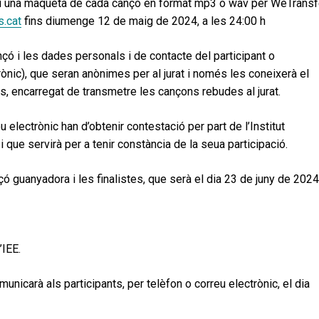
rit i una maqueta de cada cançó en format mp3 o wav per WeTransf
.cat
fins diumenge 12 de maig de 2024, a les 24:00 h
cançó i les dades personals i de contacte del participant o
trònic), que seran anònimes per al jurat i només les coneixerà el
cs, encarregat de transmetre les cançons rebudes al jurat.
 electrònic han d’obtenir contestació per part de l’Institut
 que servirà per a tenir constància de la seua participació.
nçó guanyadora i les finalistes, que serà el dia 23 de juny de 2024
’IEE.
unicarà als participants, per telèfon o correu electrònic, el dia