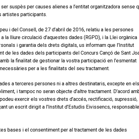
a ser suspès per causes alienes a l’entitat organitzadora sense 
rtistes participants.
u i del Consell, de 27 d’abril de 2016, relatiu a les persones
a la lliure circulació d’aquestes dades (RGPD), i la Llei orgànica
als i garantia dels drets digitals, us informam que l’Institut
nt de les dades dels participants del Concurs Cançó de Sant Jo
mb la finalitat de gestionar la vostra participació en l’esmentat
cessàries per a les finalitats del seu tractament.
dades a terceres persones ni a altres destinataris, excepte en el
liment, i tampoc no seran objecte d’altre tractament. D’acord am
podeu exercir els vostres drets d’accés, rectificació, supressió,
çant un escrit dirigit a l’Institut d’Estudis Eivissencs, responsabl
stes bases i el consentiment per al tractament de les dades