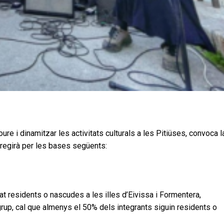
ure i dinamitzar les activitats culturals a les Pitiüses, convoca l
 regirà per les bases següents:
at residents o nascudes a les illes d’Eivissa i Formentera,
grup, cal que almenys el 50% dels integrants siguin residents o