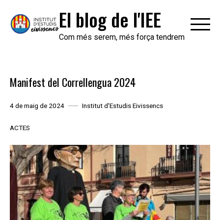
Skip
El blog de l'IEE
to
content
Com més serem, més força tendrem
Manifest del Correllengua 2024
4 de maig de 2024
Institut d'Estudis Eivissencs
ACTES